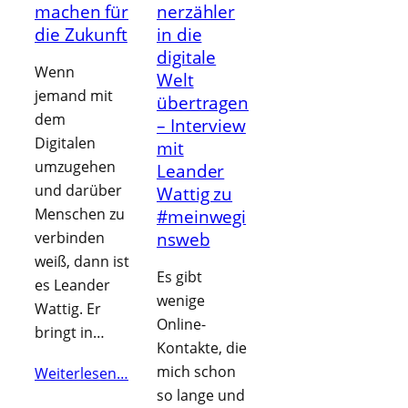
machen für
nerzähler
die Zukunft
in die
digitale
Wenn
Welt
jemand mit
übertragen
dem
– Interview
Digitalen
mit
umzugehen
Leander
und darüber
Wattig zu
Menschen zu
#meinwegi
verbinden
nsweb
weiß, dann ist
Es gibt
es Leander
wenige
Wattig. Er
Online-
bringt in…
Kontakte, die
mich schon
Weiterlesen…
so lange und