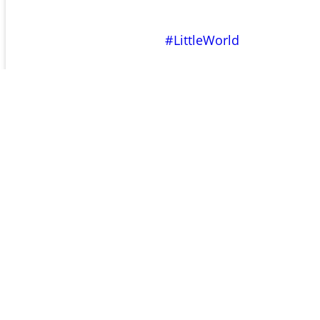
#LittleWorld
#Blognacht
←
Uberblog
→
???