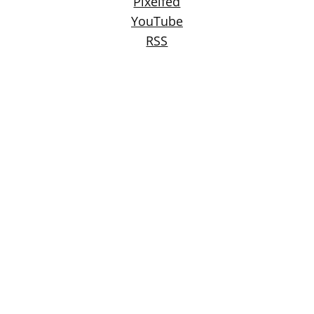
Pixelfed
YouTube
RSS
Blog im Fediverse folgen