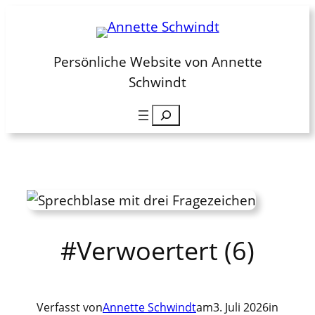
Zum
Inhalt
springen
Persönliche Website von Annette
Schwindt
Suchen
#Verwoertert (6)
Verfasst von
Annette Schwindt
am
3. Juli 2026
in