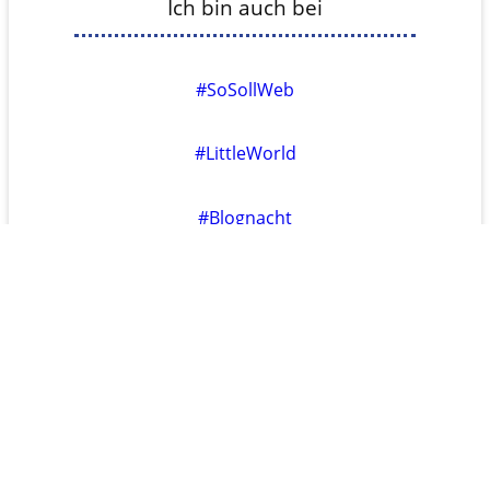
Ich bin auch bei
#SoSollWeb
#LittleWorld
#Blognacht
←
Uberblog
→
???
Folge mir bei
Mastodon
Pixelfed
YouTube