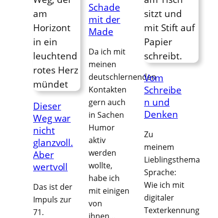
Schade
mit der
Made
Da ich mit
meinen
deutschlernenden
Vom
Schreibe
Kontakten
n und
gern auch
Dieser
Denken
in Sachen
Weg war
Humor
nicht
Zu
aktiv
glanzvoll.
meinem
werden
Aber
Lieblingsthema
wollte,
wertvoll
Sprache:
habe ich
Wie ich mit
Das ist der
mit einigen
digitaler
Impuls zur
von
Texterkennung
71.
ihnen…