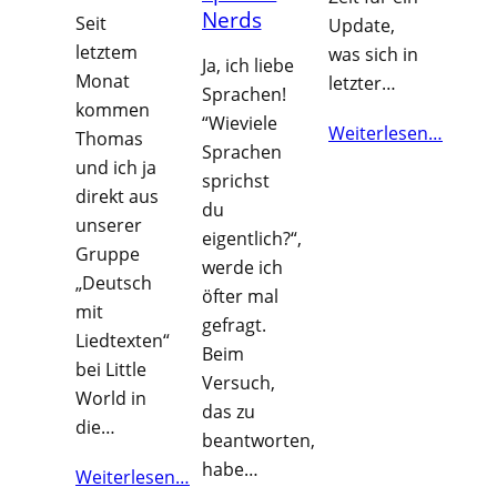
Nerds
Seit
Update,
letztem
was sich in
Ja, ich liebe
Monat
letzter…
Sprachen!
kommen
“Wieviele
Weiterlesen…
Thomas
Sprachen
und ich ja
sprichst
direkt aus
du
unserer
eigentlich?“,
Gruppe
werde ich
„Deutsch
öfter mal
mit
gefragt.
Liedtexten“
Beim
bei Little
Versuch,
World in
das zu
die…
beantworten,
habe…
Weiterlesen…