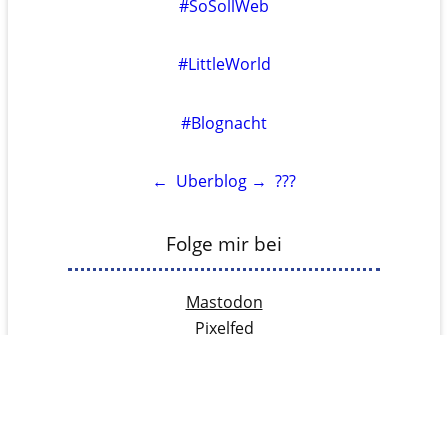
#SoSollWeb
#LittleWorld
#Blognacht
←
Uberblog
→
???
Folge mir bei
Mastodon
Pixelfed
YouTube
RSS
Rechtliches