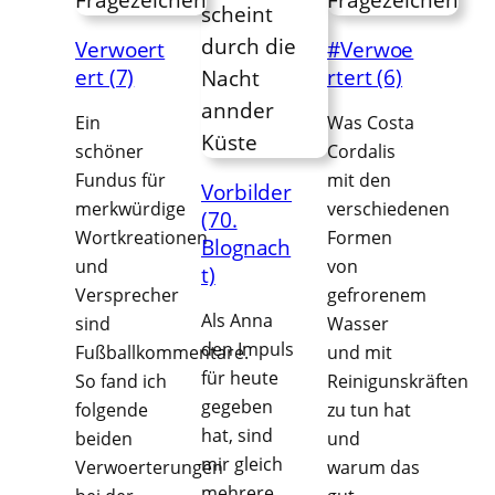
Verwoert
#Verwoe
ert (7)
rtert (6)
Ein
Was Costa
schöner
Cordalis
Fundus für
mit den
Vorbilder
merkwürdige
verschiedenen
(70.
Wortkreationen
Formen
Blognach
und
von
t)
Versprecher
gefrorenem
Als Anna
sind
Wasser
den Impuls
Fußballkommentare.
und mit
für heute
So fand ich
Reinigunskräften
gegeben
folgende
zu tun hat
hat, sind
beiden
und
mir gleich
Verwoerterungen
warum das
mehrere