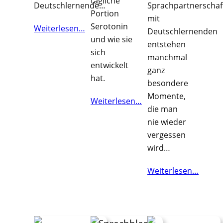
tägliche
Deutschlernende…
Sprachpartnerschaf
Portion
mit
Serotonin
Weiterlesen…
Deutschlernenden
und wie sie
entstehen
sich
manchmal
entwickelt
ganz
hat.
besondere
Momente,
Weiterlesen…
die man
nie wieder
vergessen
wird…
Weiterlesen…