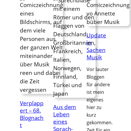
Update
in
Sachen
Musik
Vor lauter
Bloggen
für andere
ist mein
eigenes
Verplapp
Aus dem
hier zu
ert – 68.
Leben
kurz
Blognach
eines
gekommen.
t
Sprach-
Zeit für ein