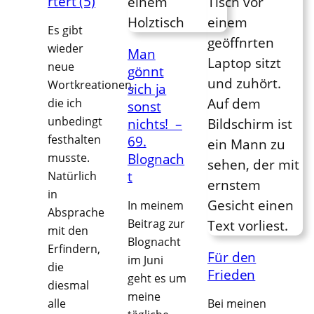
rtert (5)
Es gibt
wieder
Man
neue
gönnt
Wortkreationen,
sich ja
die ich
sonst
unbedingt
nichts! –
festhalten
69.
musste.
Blognach
t
Natürlich
in
In meinem
Absprache
Beitrag zur
mit den
Blognacht
Erfindern,
Für den
im Juni
die
Frieden
geht es um
diesmal
meine
alle
Bei meinen