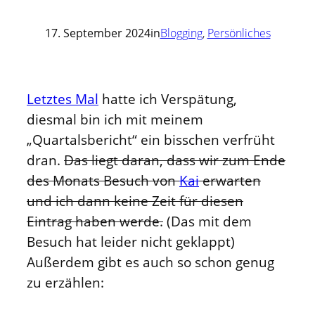
17. September 2024
in
Blogging
, 
Persönliches
Letztes Mal
hatte ich Verspätung,
diesmal bin ich mit meinem
„Quartalsbericht“ ein bisschen verfrüht
dran.
Das liegt daran, dass wir zum Ende
des Monats Besuch von
Kai
erwarten
und ich dann keine Zeit für diesen
Eintrag haben werde.
(Das mit dem
Besuch hat leider nicht geklappt)
Außerdem gibt es auch so schon genug
zu erzählen: