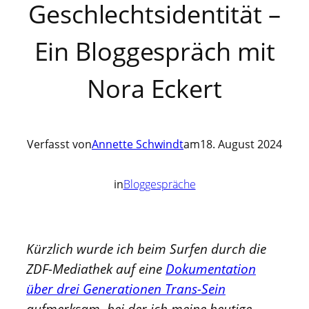
Geschlechtsidentität –
Ein Bloggespräch mit
Nora Eckert
Verfasst von
Annette Schwindt
am
18. August 2024
in
Bloggespräche
Kürzlich wurde ich beim Surfen durch die
ZDF-Mediathek auf eine
Dokumentation
über drei Generationen Trans-Sein
aufmerksam, bei der ich meine heutige