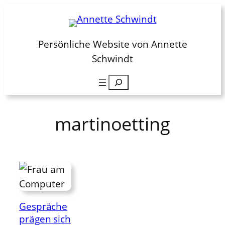
Zum
Inhalt
springen
Persönliche Website von Annette
Schwindt
Suchen
martinoetting
Gespräche
prägen sich