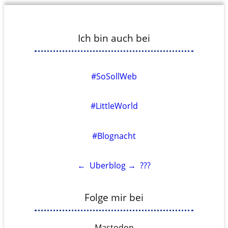
Ich bin auch bei
#SoSollWeb
#LittleWorld
#Blognacht
←
Uberblog
→
???
Folge mir bei
Mastodon