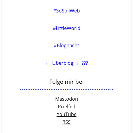
#SoSollWeb
#LittleWorld
#Blognacht
←
Uberblog
→
???
Folge mir bei
Mastodon
Pixelfed
YouTube
RSS