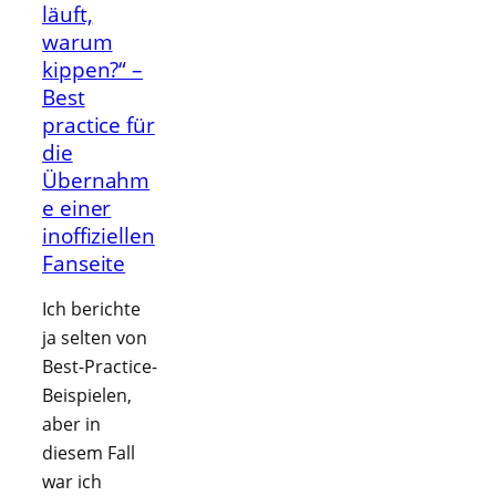
läuft,
warum
kippen?“ –
Best
practice für
die
Übernahm
e einer
inoffiziellen
Fanseite
Ich berichte
ja selten von
Best-Practice-
Beispielen,
aber in
diesem Fall
war ich