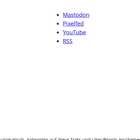
Mastodon
Pixelfed
YouTube
RSS
automatisch. Antworten auf diese Tröts und Likes/Boosts erschein