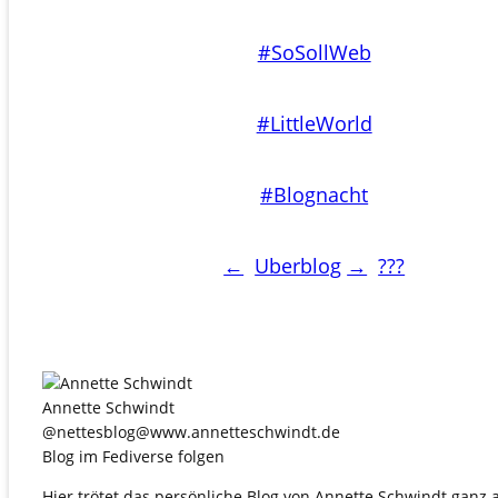
#SoSollWeb
#LittleWorld
#Blognacht
←
Uberblog
→
???
Annette Schwindt
@nettesblog@www.annetteschwindt.de
Blog im Fediverse folgen
Hier trötet das persönliche Blog von Annette Schwindt ganz 