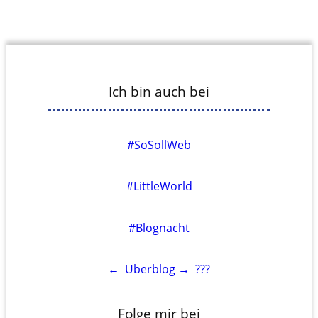
Ich bin auch bei
#SoSollWeb
#LittleWorld
#Blognacht
←
Uberblog
→
???
Folge mir bei