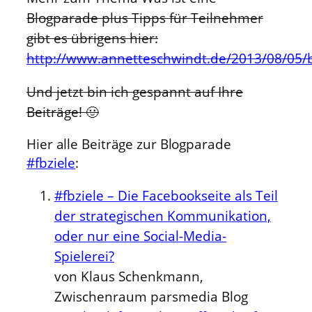
Blogparade plus Tipps für Teilnehmer
gibt es übrigens hier:
http://www.annetteschwindt.de/2013/08/05
Und jetzt bin ich gespannt auf Ihre
Beiträge! 🙂
Hier alle Beiträge zur Blogparade
#fbziele
:
#fbziele – Die Facebookseite als Teil
der strategischen Kommunikation,
oder nur eine Social-Media-
Spielerei?
von Klaus Schenkmann,
Zwischenraum parsmedia Blog