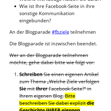
Wie ist Ihre Facebook-Seite in ihre
sonstige Kommunikation
eingebunden?
An der Blogparade
#fbziele
teilnehmen
Die Blogparade ist inzwischen beendet.
Wer an der Blogparade teilnehmen
möchte, gehe dabei bitte wie folgt vor:
Schreiben
Sie einen eigenen Artikel
zum Thema „Welche Ziele verfolgen
Sie
mit
Ihrer
Facebook-Seite?“ in
Ihrem eigenen Blog.
Bitte
beschreiben Sie dabei explizit
die
Geschichte IHRER eigenen