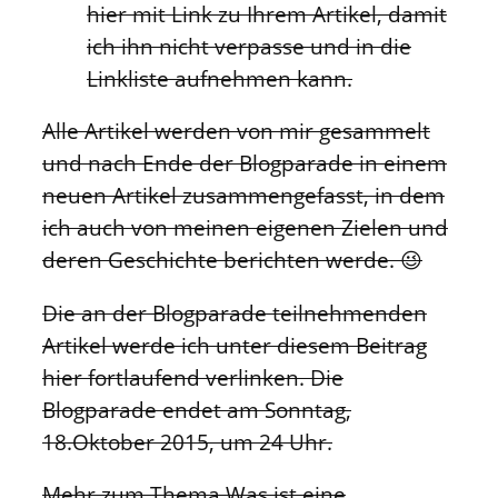
hier mit Link zu Ihrem Artikel, damit
ich ihn nicht verpasse und in die
Linkliste aufnehmen kann.
Alle Artikel werden von mir gesammelt
und nach Ende der Blogparade in einem
neuen Artikel zusammengefasst, in dem
ich auch von meinen eigenen Zielen und
deren Geschichte berichten werde. 😉
Die an der Blogparade teilnehmenden
Artikel werde ich unter diesem Beitrag
hier fortlaufend verlinken. Die
Blogparade endet am Sonntag,
18.Oktober 2015, um 24 Uhr.
Mehr zum Thema Was ist eine