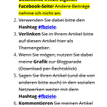
Facebook-Seite
! Andere Beiträge
nehme ich nicht an.
Verwenden Sie dabei bitte den
Hashtag
#fbziele
.
Verlinken
Sie in Ihrem Artikel bitte
auf diesen Artikel hier als
Themengeber.
Wenn Sie mögen, nutzen Sie dabei
meine
Grafik
zur Blogparade
(Download per Rechtsklick)
Sagen Sie Ihren Artikel (und die von
anderen bitte auch) in den sozialen
Netzwerken weiter mit dem
Hashtag
#fbziele
.
Kommentieren
Sie meinen Artikel