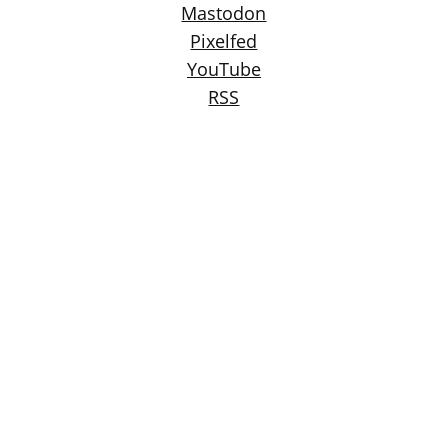
Mastodon
Pixelfed
YouTube
RSS
Blog im Fediverse folgen