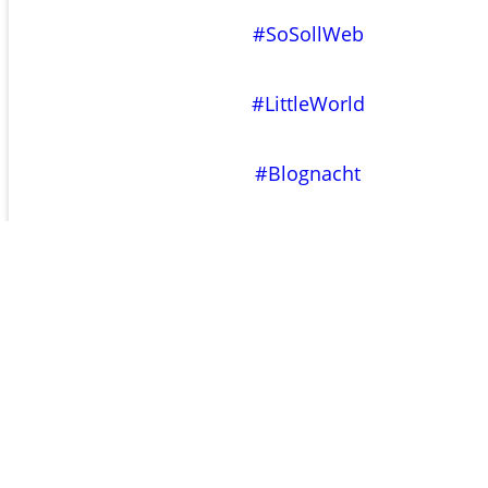
#SoSollWeb
#LittleWorld
#Blognacht
←
Uberblog
→
???