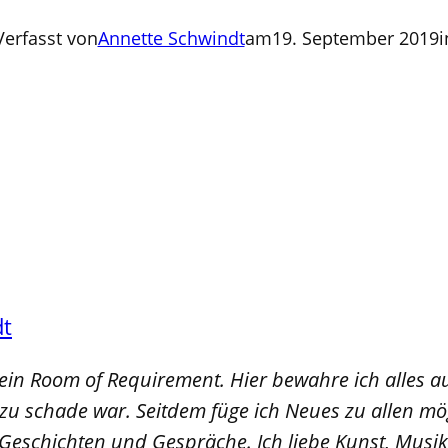
Verfasst von
Annette Schwindt
am
19. September 2019
i
dt
mein Room of Requirement. Hier bewahre ich alles a
u schade war. Seitdem füge ich Neues zu allen mög
 Geschichten und Gespräche. Ich liebe Kunst, Musik