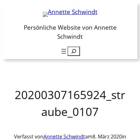
Zum
Inhalt
springen
Persönliche Website von Annette
Schwindt
Suchen
20200307165924_str
aube_0107
Verfasst von
Annette Schwindt
am
8. März 2020
in