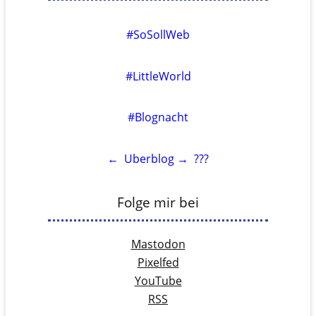
#SoSollWeb
#LittleWorld
#Blognacht
←
Uberblog
→
???
Folge mir bei
Mastodon
Pixelfed
YouTube
RSS