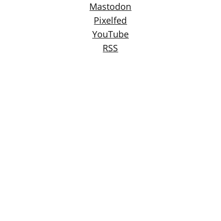
Mastodon
Pixelfed
YouTube
RSS
Blog im Fediverse folgen