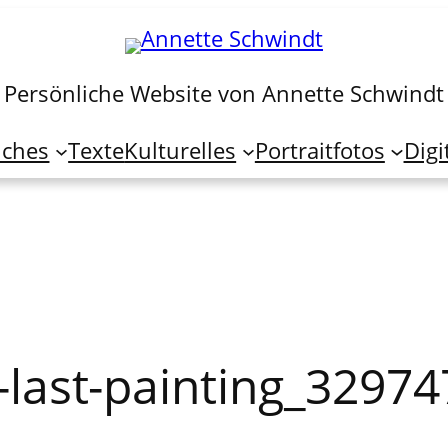
Persönliche Website von Annette Schwindt
iches
Texte
Kulturelles
Portraitfotos
Digi
s-last-painting_3297