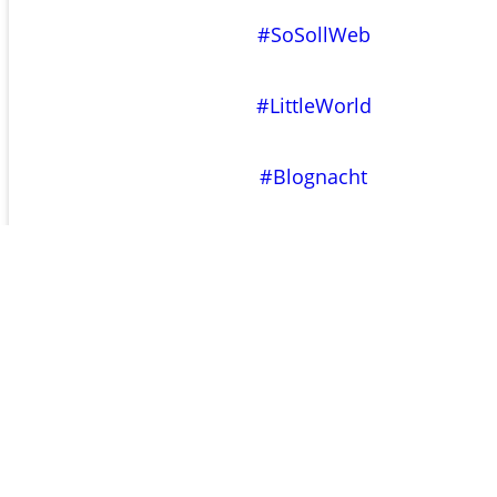
#SoSollWeb
#LittleWorld
#Blognacht
←
Uberblog
→
???