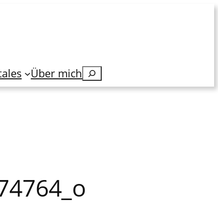
tales
Über mich
Suchen
474764_o