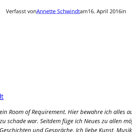
Verfasst von
Annette Schwindt
am
16. April 2016
in
dt
mein Room of Requirement. Hier bewahre ich alles a
u schade war. Seitdem füge ich Neues zu allen mög
 Geschichten und Gespräche. Ich liebe Kunst, Musik