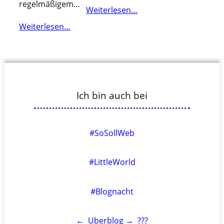
regelmäßigem…
Weiterlesen…
Weiterlesen…
Ich bin auch bei
#SoSollWeb
#LittleWorld
#Blognacht
←
Uberblog
→
???