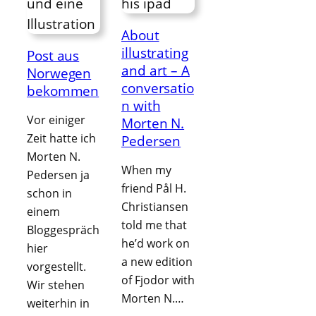
About
illustrating
Post aus
and art – A
Norwegen
conversatio
bekommen
n with
Vor einiger
Morten N.
Zeit hatte ich
Pedersen
Morten N.
When my
Pedersen ja
friend Pål H.
schon in
Christiansen
einem
told me that
Bloggespräch
he’d work on
hier
a new edition
vorgestellt.
of Fjodor with
Wir stehen
Morten N.…
weiterhin in