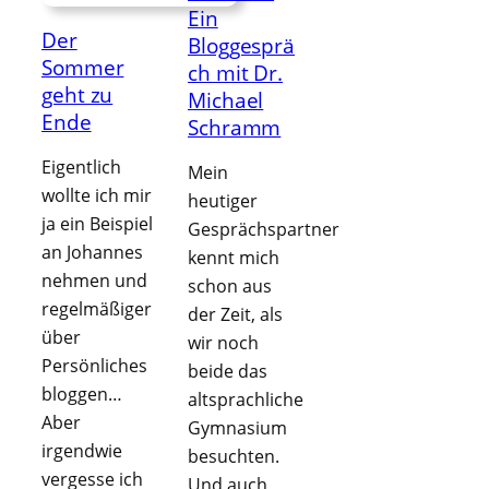
Ein
Der
Bloggesprä
Sommer
ch mit Dr.
geht zu
Michael
Ende
Schramm
Eigentlich
Mein
wollte ich mir
heutiger
ja ein Beispiel
Gesprächspartner
an Johannes
kennt mich
nehmen und
schon aus
regelmäßiger
der Zeit, als
über
wir noch
Persönliches
beide das
bloggen…
altsprachliche
Aber
Gymnasium
irgendwie
besuchten.
vergesse ich
Und auch