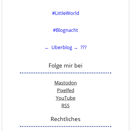
#LittleWorld
#Blognacht
←
Uberblog
→
???
Folge mir bei
Mastodon
Pixelfed
YouTube
RSS
Rechtliches