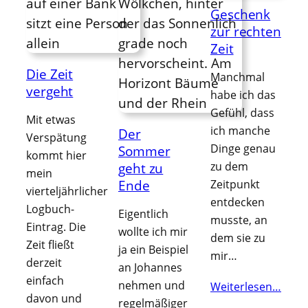
Geschenk
zur rechten
Zeit
Die Zeit
Manchmal
vergeht
habe ich das
Gefühl, dass
Mit etwas
ich manche
Der
Verspätung
Dinge genau
Sommer
kommt hier
zu dem
geht zu
mein
Ende
Zeitpunkt
vierteljährlicher
entdecken
Logbuch-
Eigentlich
musste, an
Eintrag. Die
wollte ich mir
dem sie zu
Zeit fließt
ja ein Beispiel
mir…
derzeit
an Johannes
einfach
nehmen und
Weiterlesen…
davon und
regelmäßiger