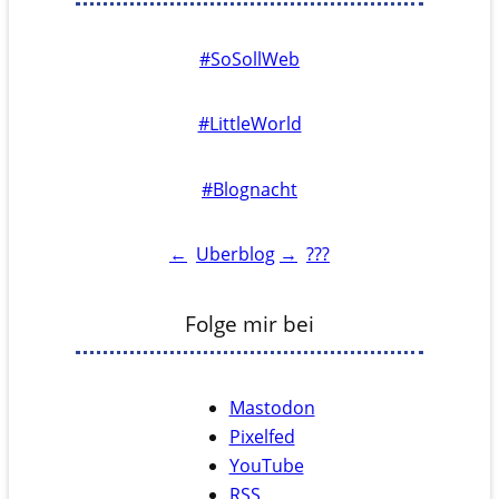
#SoSollWeb
#LittleWorld
#Blognacht
←
Uberblog
→
???
Folge mir bei
Mastodon
Pixelfed
YouTube
RSS