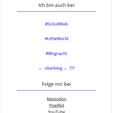
Ich bin auch bei
#SoSollWeb
#LittleWorld
#Blognacht
←
Uberblog
→
???
Folge mir bei
Mastodon
Pixelfed
YouTube