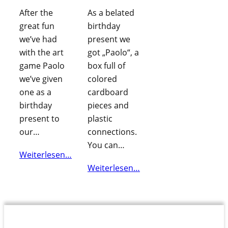
After the
As a belated
great fun
birthday
we’ve had
present we
with the art
got „Paolo“, a
game Paolo
box full of
we’ve given
colored
one as a
cardboard
birthday
pieces and
present to
plastic
our…
connections.
You can…
Weiterlesen…
Weiterlesen…