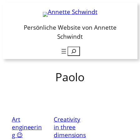
Zum
Inhalt
springen
Persönliche Website von Annette
Schwindt
Suchen
Paolo
Art
Creativity
engineerin
in three
g 😉
dimensions