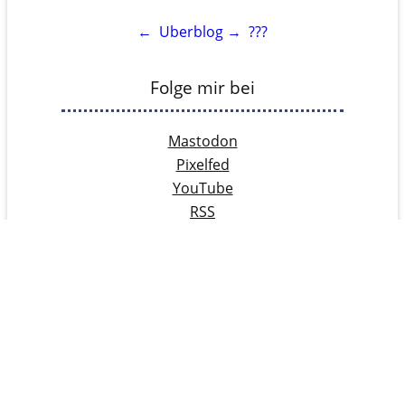
←
Uberblog
→
???
Folge mir bei
Mastodon
Pixelfed
YouTube
RSS
Rechtliches
Kontakt
Datenschutz
Cookie-Richtlinie
Impressum