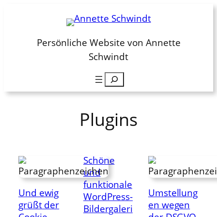
Zum
Inhalt
springen
Persönliche Website von Annette
Schwindt
Suchen
Plugins
Schöne
und
funktionale
Und ewig
Umstellung
WordPress-
grüßt der
en wegen
Bildergaleri
Cookie-
der DSGVO