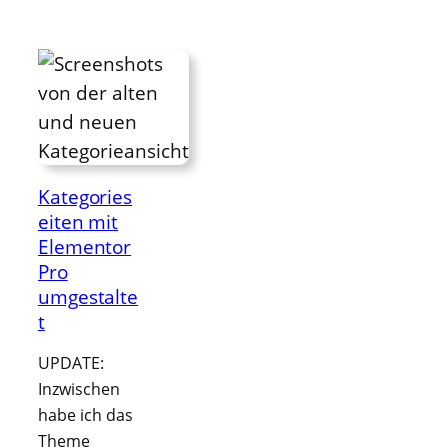
Kategories
eiten mit
Elementor
Pro
umgestalte
t
UPDATE:
Inzwischen
habe ich das
Theme