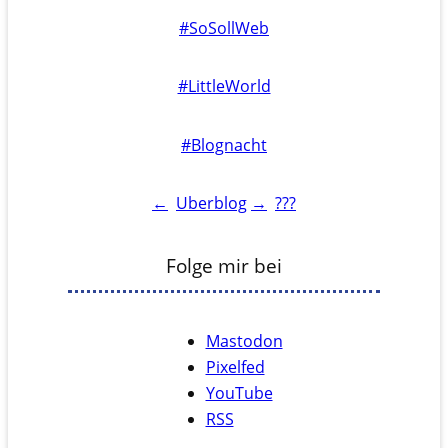
#SoSollWeb
#LittleWorld
#Blognacht
←
Uberblog
→
???
Folge mir bei
Mastodon
Pixelfed
YouTube
RSS