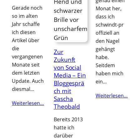
genau einen
Gerade noch
Monat her,
so im alten
dass ich
Jahr schaffe
schwindt-pr
ich diesen
offiziell an
Artikel über
den Nagel
die
gehängt
Zur
vergangenen
habe.
Zukunft
Monate seit
Seitdem
von Social
dem letzten
haben mich
Media – Ein
Update. Auch
ein…
Bloggesprä
diesmal…
ch mit
Weiterlesen…
Sascha
Weiterlesen…
Theobald
Bereits 2013
hatte ich
darüber