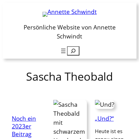
Zum
Inhalt
springen
Persönliche Website von Annette
Schwindt
Suchen
Sascha Theobald
Noch ein
„Und?“
2023er
Heute ist es
Beitrag