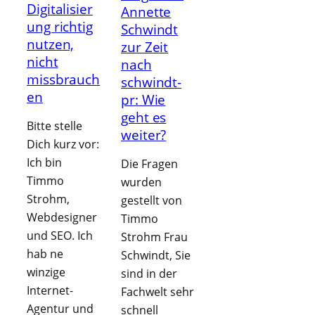
Digitalisier
Annette
ung richtig
Schwindt
nutzen,
zur Zeit
nicht
nach
missbrauch
schwindt-
en
pr: Wie
geht es
Bitte stelle
weiter?
Dich kurz vor:
Ich bin
Die Fragen
Timmo
wurden
Strohm,
gestellt von
Webdesigner
Timmo
und SEO. Ich
Strohm Frau
hab ne
Schwindt, Sie
winzige
sind in der
Internet-
Fachwelt sehr
Agentur und
schnell