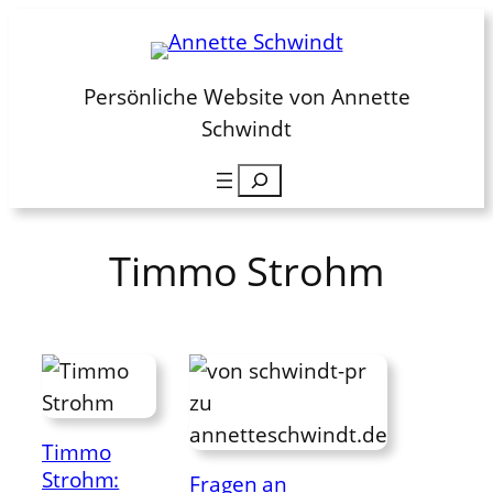
Zum
Inhalt
springen
Persönliche Website von Annette
Schwindt
Suchen
Timmo Strohm
Timmo
Strohm:
Fragen an