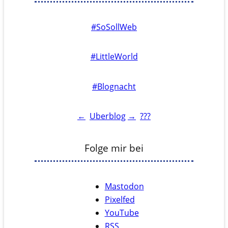
#SoSollWeb
#LittleWorld
#Blognacht
←
Uberblog
→
???
Folge mir bei
Mastodon
Pixelfed
YouTube
RSS