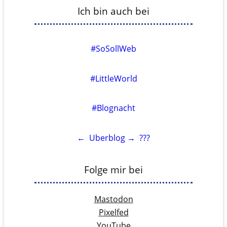
Ich bin auch bei
#SoSollWeb
#LittleWorld
#Blognacht
←
Uberblog
→
???
Folge mir bei
Mastodon
Pixelfed
YouTube