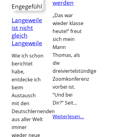
werden
„Das war
Langeweile
wieder klasse
ist nicht
heute!“ freut
gleich
sich mein
Langeweile
Mann
Thomas, als
Wie ich schon
die
berichtet
dreiviertelstündige
habe,
Zoomkonferenz
entdecke ich
vorbei ist.
beim
“Und bei
Austausch
Dir?“ Seit…
mit den
Deutschlernenden
Weiterlesen…
aus aller Welt
immer
wieder neue