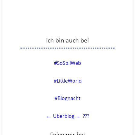
Ich bin auch bei
#SoSollWeb
#LittleWorld
#Blognacht
←
Uberblog
→
???
Folge mir bei