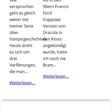
Wie
Als in den
versprochen
90ern Francis
geht es gleich
Ford
weiter mit
Coppolas
meiner Serie
Version von
über
Dracula in
Vampirgeschichten.
den Kinos
Heute dreht
angekündigt
es sich um
wurde, hatte
drei
ich noch nie
Verfilmungen,
Bram…
die man…
Weiterlesen…
Weiterlesen…