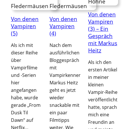
Von denen
Von denen
Von denen
Vampiren
Vampiren
Vampiren
(3) – Ein
(5)
(4)
Gespräch
mit Markus
Als ich mit
Nach dem
Heitz
dieser Reihe
ausführlichen
über
Bloggespräch
Als ich den
Vampirfilme
mit
ersten Artikel
und -Serien
Vampirkenner
in meiner
hier
Markus Heitz
kleinen
angefangen
geht es jetzt
Vampir-Reihe
habe, wurde
wieder
veröffentlicht
gerade „From
snackable mit
hatte, sprach
Dusk Til
ein paar
mich eine
Dawn“ auf
Filmtipps
Freundin an
Netflix…
weiter. Wie