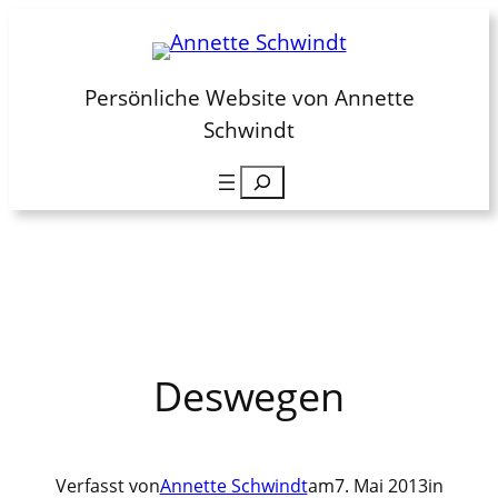
Zum
Inhalt
springen
Persönliche Website von Annette
Schwindt
Suchen
Deswegen
Verfasst von
Annette Schwindt
am
7. Mai 2013
in