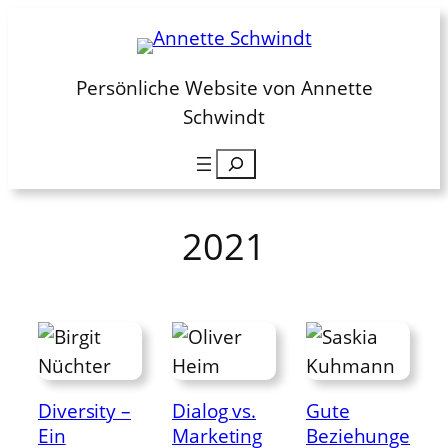
Zum
Inhalt
springen
Persönliche Website von Annette
Schwindt
Suchen
2021
Diversity –
Dialog vs.
Gute
Ein
Marketing
Beziehunge