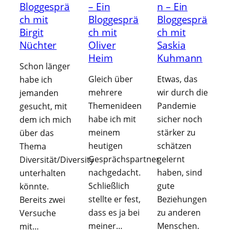
Bloggesprä
– Ein
n – Ein
ch mit
Bloggesprä
Bloggesprä
Birgit
ch mit
ch mit
Nüchter
Oliver
Saskia
Heim
Kuhmann
Schon länger
Gleich über
Etwas, das
habe ich
mehrere
wir durch die
jemanden
Themenideen
Pandemie
gesucht, mit
habe ich mit
sicher noch
dem ich mich
meinem
stärker zu
über das
heutigen
schätzen
Thema
Gesprächspartner
gelernt
Diversität/Diversity
nachgedacht.
haben, sind
unterhalten
Schließlich
gute
könnte.
stellte er fest,
Beziehungen
Bereits zwei
dass es ja bei
zu anderen
Versuche
meiner…
Menschen.
mit…