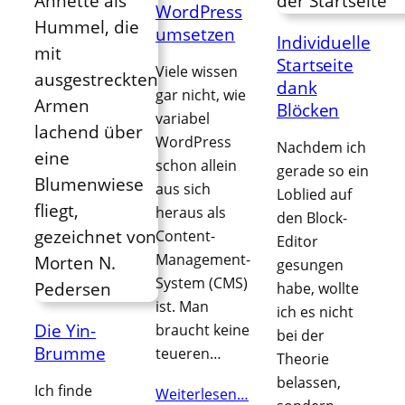
WordPress
umsetzen
Individuelle
Startseite
Viele wissen
dank
gar nicht, wie
Blöcken
variabel
WordPress
Nachdem ich
schon allein
gerade so ein
aus sich
Loblied auf
heraus als
den Block-
Content-
Editor
Management-
gesungen
System (CMS)
habe, wollte
ist. Man
ich es nicht
Die Yin-
braucht keine
bei der
Brumme
teueren…
Theorie
belassen,
Ich finde
Weiterlesen…