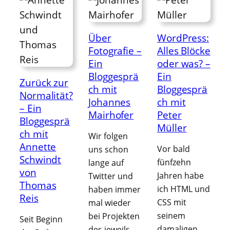
Über
WordPress:
Fotografie –
Alles Blöcke
Ein
oder was? –
Bloggesprä
Ein
Zurück zur
ch mit
Bloggesprä
Normalität?
Johannes
ch mit
– Ein
Mairhofer
Peter
Bloggesprä
Müller
ch mit
Wir folgen
Annette
Vor bald
uns schon
Schwindt
fünfzehn
lange auf
von
Jahren habe
Twitter und
Thomas
ich HTML und
haben immer
Reis
CSS mit
mal wieder
seinem
bei Projekten
Seit Beginn
damaligen
des jeweils