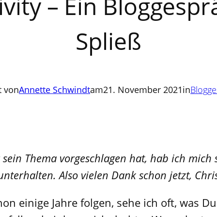
vity – Ein Bloggespr
Spließ
t von
Annette Schwindt
am
21. November 2021
in
Blogg
 sein Thema vorgeschlagen hat, hab ich mich s
erhalten. Also vielen Dank schon jetzt, Christ
hon einige Jahre folgen, sehe ich oft, was D