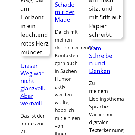
Schade
mit der
Made
Da ich mit
meinen
deutschlernenden
Vom
Schreibe
Kontakten
n und
gern auch
Dieser
Denken
in Sachen
Weg war
Humor
nicht
Zu
aktiv
glanzvoll.
meinem
werden
Aber
Lieblingsthema
wollte,
wertvoll
Sprache:
habe ich
Wie ich mit
Das ist der
mit einigen
digitaler
Impuls zur
von
Texterkennung
71.
ihnen…