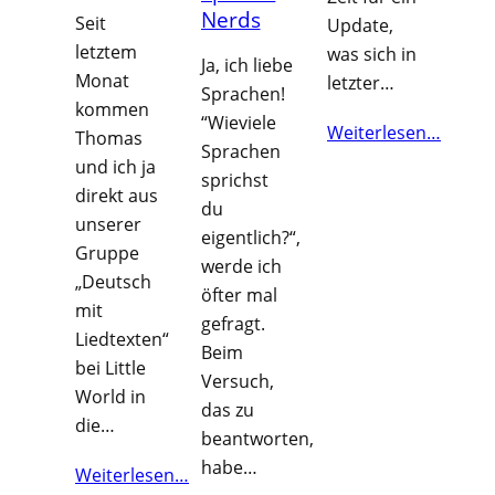
Nerds
Seit
Update,
letztem
was sich in
Ja, ich liebe
Monat
letzter…
Sprachen!
kommen
“Wieviele
Weiterlesen…
Thomas
Sprachen
und ich ja
sprichst
direkt aus
du
unserer
eigentlich?“,
Gruppe
werde ich
„Deutsch
öfter mal
mit
gefragt.
Liedtexten“
Beim
bei Little
Versuch,
World in
das zu
die…
beantworten,
habe…
Weiterlesen…