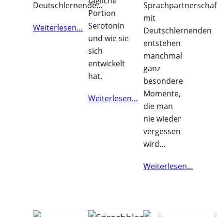
tägliche
Deutschlernende…
Sprachpartnerschaf
Portion
mit
Serotonin
Weiterlesen…
Deutschlernenden
und wie sie
entstehen
sich
manchmal
entwickelt
ganz
hat.
besondere
Momente,
Weiterlesen…
die man
nie wieder
vergessen
wird…
Weiterlesen…