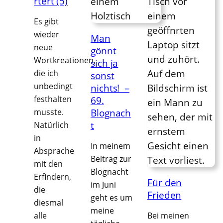
rtert (5)
Es gibt
wieder
Man
neue
gönnt
Wortkreationen,
sich ja
die ich
sonst
unbedingt
nichts! –
festhalten
69.
musste.
Blognach
t
Natürlich
in
In meinem
Absprache
Beitrag zur
mit den
Blognacht
Erfindern,
Für den
im Juni
die
Frieden
geht es um
diesmal
meine
alle
Bei meinen