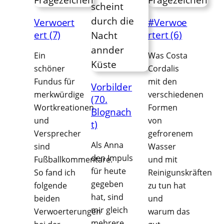
Verwoert
#Verwoe
ert (7)
rtert (6)
Ein
Was Costa
schöner
Cordalis
Fundus für
mit den
Vorbilder
merkwürdige
verschiedenen
(70.
Wortkreationen
Formen
Blognach
und
von
t)
Versprecher
gefrorenem
Als Anna
sind
Wasser
den Impuls
Fußballkommentare.
und mit
für heute
So fand ich
Reinigunskräften
gegeben
folgende
zu tun hat
hat, sind
beiden
und
mir gleich
Verwoerterungen
warum das
mehrere