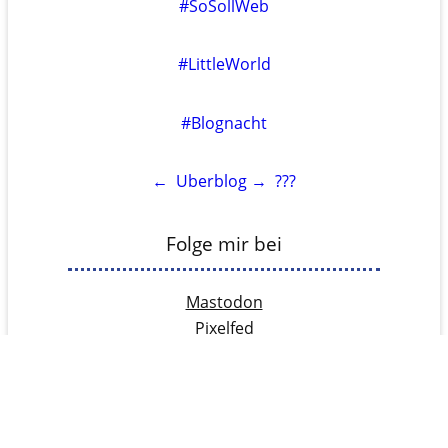
#SoSollWeb
#LittleWorld
#Blognacht
←
Uberblog
→
???
Folge mir bei
Mastodon
Pixelfed
YouTube
RSS
Rechtliches