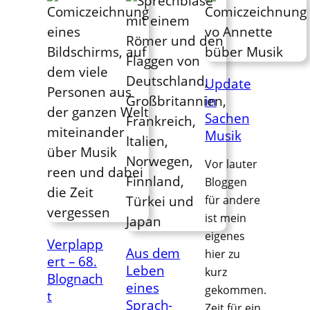
Update
in
Sachen
Musik
Vor lauter
Bloggen
für andere
ist mein
eigenes
Verplapp
Aus dem
hier zu
ert – 68.
Leben
kurz
Blognach
eines
gekommen.
t
Sprach-
Zeit für ein