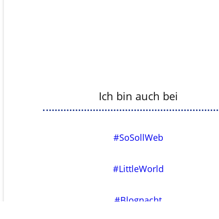
Ich bin auch bei
#SoSollWeb
#LittleWorld
#Blognacht