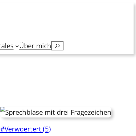
tales
Über mich
Suchen
#Verwoertert (5)