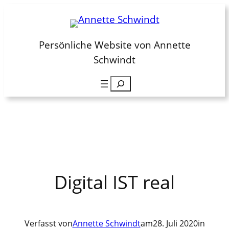
Zum
Inhalt
springen
Persönliche Website von Annette
Schwindt
Suchen
Digital IST real
Verfasst von
Annette Schwindt
am
28. Juli 2020
in